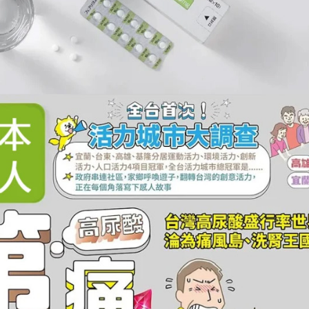
影響生活質量，痛風止痛藥以天然成分為主打特色，含有多種純
些成分能夠有力地抑制尿酸生成，干預黃嘌呤氧化酶的活性，降
用方式簡單，患者輕鬆應對，藥效顯著，可快速緩解痛風疼痛，
，天然成分對身體的負擔微乎其微，代謝產物主要通過尿液排
常的患者，選擇這款痛風止痛藥，就能打破痛風枷鎖，重獲健康
自在抗痛風