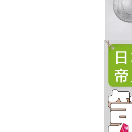
疼痛，痛風石嚴重
作
admin
天然植物精粹，這
者
發
2025 年 8 月 18 日
低血尿酸水平，服
佈
分
痛風止痛藥
加快痛風石的溶解
日
類
出，適合腎功能正
期:
生活，
文
上一篇文章
章
痛風石溶解藥天然精萃，暢享
上
一
導
篇
覽
文
下一篇文章